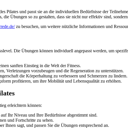
ilates und passt sie an die individuellen Bedürfnisse der Teilnehme
s, die Übungen so zu gestalten, dass sie nicht nur effektiv sind, sonder
rrede.de/
zu besuchen, um weitere nützliche Informationen und Ressourc
tnesslevel. Die Übungen können individuell angepasst werden, um spezif
inen sanften Einstieg in die Welt der Fitness.
ern, Verletzungen vorzubeugen und die Regeneration zu unterstützen.
ngerschaft die Körperhaltung zu verbessern und Schmerzen zu lindern.
rm profitieren, um ihre Mobilität und Lebensqualität zu erhöhen.
ilates
tieg erleichtern können:
auf Ihr Niveau und Ihre Bedürfnisse abgestimmt sind.
nen und Fortschritte zu sehen.
er Ihnen sagt, und passen Sie die Übungen entsprechend an.