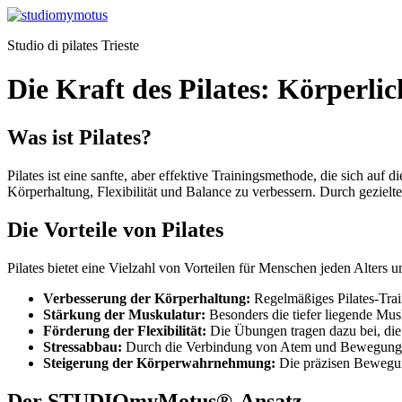
Vai
al
Studio di pilates Trieste
contenuto
Die Kraft des Pilates: Körperli
Was ist Pilates?
Pilates ist eine sanfte, aber effektive Trainingsmethode, die sich auf 
Körperhaltung, Flexibilität und Balance zu verbessern. Durch gezie
Die Vorteile von Pilates
Pilates bietet eine Vielzahl von Vorteilen für Menschen jeden Alters un
Verbesserung der Körperhaltung:
Regelmäßiges Pilates-Trai
Stärkung der Muskulatur:
Besonders die tiefer liegende Musku
Förderung der Flexibilität:
Die Übungen tragen dazu bei, die
Stressabbau:
Durch die Verbindung von Atem und Bewegung hil
Steigerung der Körperwahrnehmung:
Die präzisen Bewegung
Der STUDIOmyMotus®-Ansatz