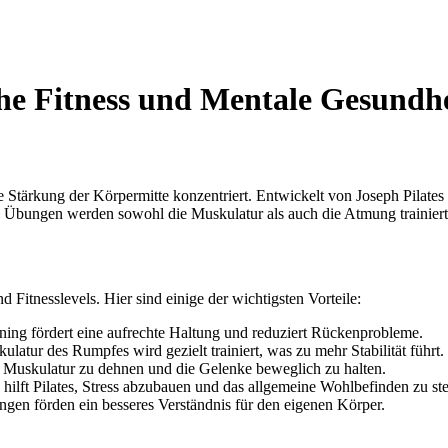
che Fitness und Mentale Gesundh
die Stärkung der Körpermitte konzentriert. Entwickelt von Joseph Pilates
lte Übungen werden sowohl die Muskulatur als auch die Atmung trainie
d Fitnesslevels. Hier sind einige der wichtigsten Vorteile:
ning fördert eine aufrechte Haltung und reduziert Rückenprobleme.
latur des Rumpfes wird gezielt trainiert, was zu mehr Stabilität führt.
 Muskulatur zu dehnen und die Gelenke beweglich zu halten.
ft Pilates, Stress abzubauen und das allgemeine Wohlbefinden zu ste
en förden ein besseres Verständnis für den eigenen Körper.